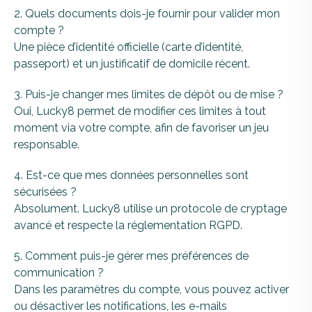
2. Quels documents dois-je fournir pour valider mon
compte ?
Une pièce d’identité officielle (carte d’identité,
passeport) et un justificatif de domicile récent.
3. Puis-je changer mes limites de dépôt ou de mise ?
Oui, Lucky8 permet de modifier ces limites à tout
moment via votre compte, afin de favoriser un jeu
responsable.
4. Est-ce que mes données personnelles sont
sécurisées ?
Absolument. Lucky8 utilise un protocole de cryptage
avancé et respecte la réglementation RGPD.
5. Comment puis-je gérer mes préférences de
communication ?
Dans les paramètres du compte, vous pouvez activer
ou désactiver les notifications, les e-mails