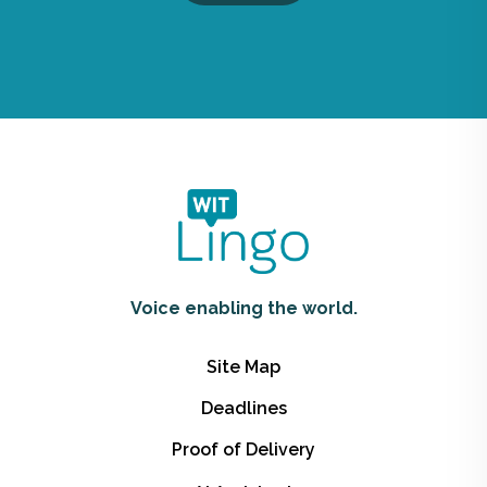
Voice enabling the world.
Site Map
Deadlines
Proof of Delivery